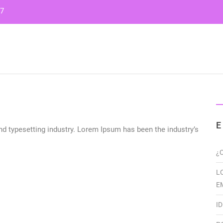
77
NOSOTROS
E
d typesetting industry. Lorem Ipsum has been the industry’s
¿
L
E
I