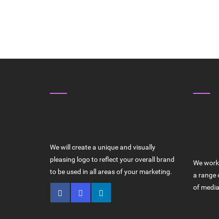
ABOUT US
WHY 
HIGH Q
We will create a unique and visually
pleasing logo to reflect your overall brand
We work 
to be used in all areas of your marketing.
a range 
of media