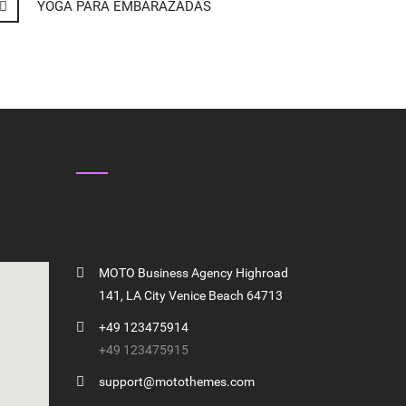
YOGA PARA EMBARAZADAS
GET IN TOUCH
MOTO Business Agency Highroad
141, LA City Venice Beach 64713
+49 123475914
+49 123475915
support@motothemes.com