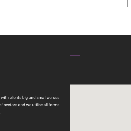
CHOOSE US ?
FIND US
UALITY SERVICES
with clients big and small across
of sectors and we utilise all forms
.