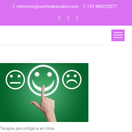
informes@centrodescubrir.com
+51-989222077
Terapia psicológica en lima