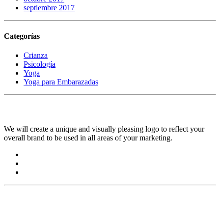
septiembre 2017
Categorías
Crianza
Psicología
Yoga
Yoga para Embarazadas
ABOUT US
We will create a unique and visually pleasing logo to reflect your
overall brand to be used in all areas of your marketing.
WHY CHOOSE US ?
HIGH QUALITY SERVICES