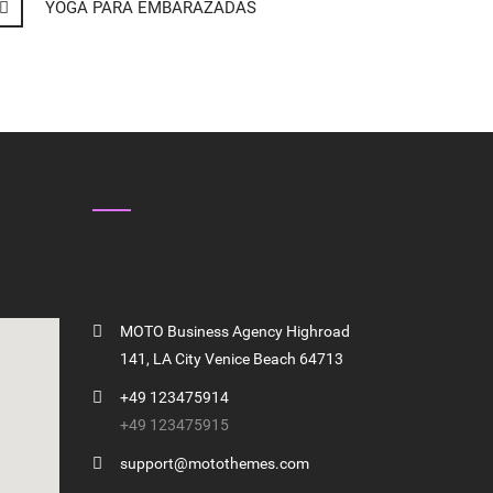
YOGA PARA EMBARAZADAS
GET IN TOUCH
MOTO Business Agency Highroad
141, LA City Venice Beach 64713
+49 123475914
+49 123475915
support@motothemes.com