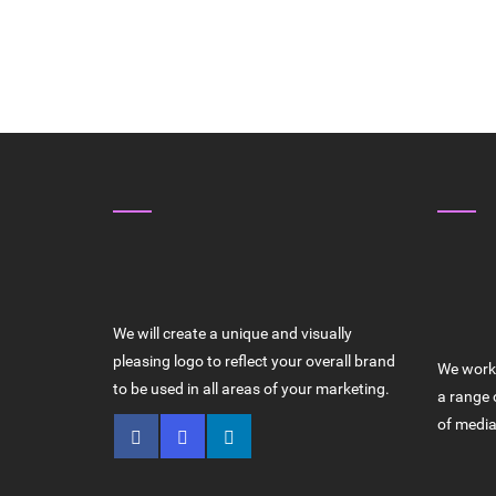
ABOUT US
WHY 
HIGH Q
We will create a unique and visually
pleasing logo to reflect your overall brand
We work 
to be used in all areas of your marketing.
a range 
of media