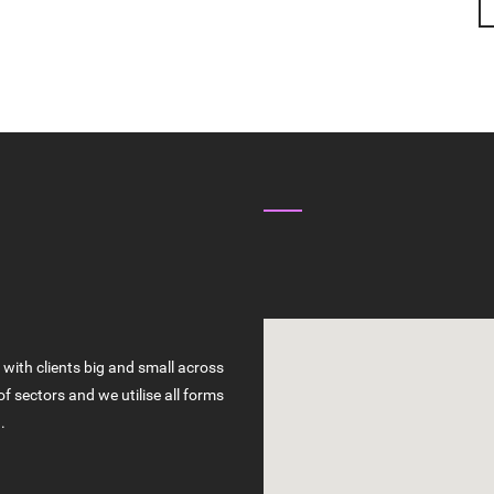
CHOOSE US ?
FIND US
UALITY SERVICES
with clients big and small across
of sectors and we utilise all forms
.